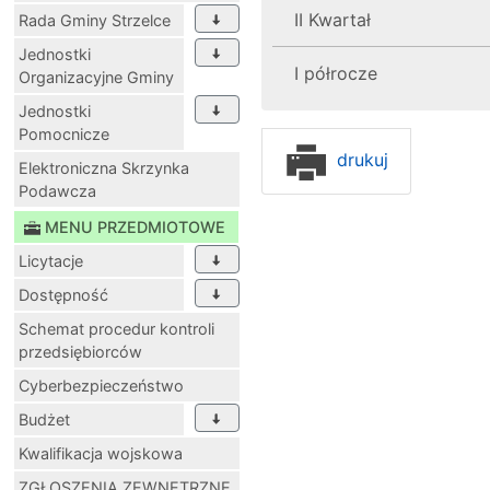
II Kwartał
Rada Gminy Strzelce
Jednostki
I półrocze
Organizacyjne Gminy
Jednostki
Pomocnicze
drukuj
Elektroniczna Skrzynka
Podawcza
MENU PRZEDMIOTOWE
Licytacje
Dostępność
Schemat procedur kontroli
przedsiębiorców
Cyberbezpieczeństwo
Budżet
Kwalifikacja wojskowa
ZGŁOSZENIA ZEWNĘTRZNE