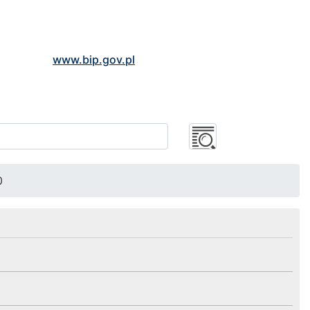
www.bip.gov.pl
0