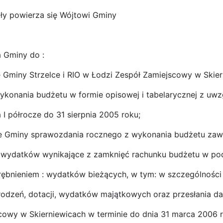
ły powierza się Wójtowi Gminy
a Gminy do :
e Gminy Strzelce i RIO w Łodzi Zespół Zamiejscowy w Skier
wykonania budżetu w formie opisowej i tabelarycznej z uwzg
 I półrocze do 31 sierpnia 2005 roku;
ie Gminy sprawozdania rocznego z wykonania budżetu zaw
 wydatków wynikające z zamknięć rachunku budżetu w pod
drębnieniem : wydatków bieżących, w tym: w szczególnośc
odzeń, dotacji, wydatków majątkowych oraz przesłania d
cowy w Skierniewicach w terminie do dnia 31 marca 2006 r