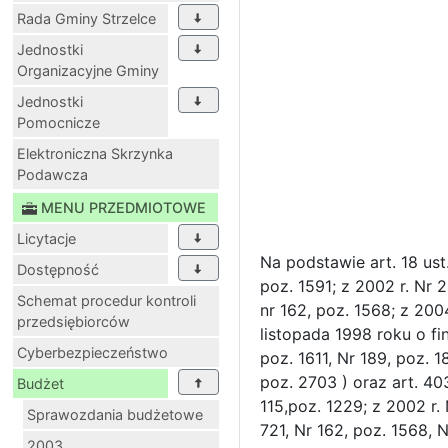
Rada Gminy Strzelce
Jednostki
Organizacyjne Gminy
Jednostki
Pomocnicze
Elektroniczna Skrzynka
Podawcza
MENU PRZEDMIOTOWE
Licytacje
Na podstawie art. 18 ust.
Dostępność
poz. 1591; z 2002 r. Nr 2
Schemat procedur kontroli
nr 162, poz. 1568; z 2004
przedsiębiorców
listopada 1998 roku o fin
Cyberbezpieczeństwo
poz. 1611, Nr 189, poz. 1
poz. 2703 ) oraz art. 40
Budżet
115,poz. 1229; z 2002 r. 
Sprawozdania budżetowe
721, Nr 162, poz. 1568, N
2003