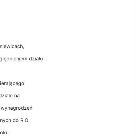
niewicach,
lędnieniem działu ,
ierającego
ziale na
i wynagrodzeń
anych do RIO
oku.