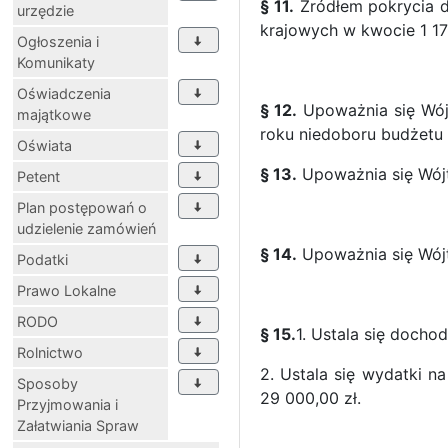
§ 11.
Źródłem pokrycia d
urzędzie
krajowych w kwocie 1 17
Ogłoszenia i
Komunikaty
Oświadczenia
§ 12.
Upoważnia się Wójt
majątkowe
roku niedoboru budżetu
Oświata
§ 13.
Upoważnia się Wój
Petent
Plan postępowań o
udzielenie zamówień
§ 14.
Upoważnia się Wój
Podatki
Prawo Lokalne
RODO
§ 15.
1. Ustala się doch
Rolnictwo
2. Ustala się wydatki n
Sposoby
29 000,00 zł.
Przyjmowania i
Załatwiania Spraw