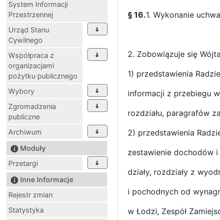
System Informacji
§ 16.
1. Wykonanie uchwa
Przestrzennej
Urząd Stanu
Cywilnego
2. Zobowiązuje się Wójt
Współpraca z
organizacjami
1) przedstawienia Radzi
pożytku publicznego
Wybory
informacji z przebiegu 
Zgromadzenia
rozdziału, paragrafów za
publiczne
Archiwum
2) przedstawienia Radz
Moduły
zestawienie dochodów i
Przetargi
działy, rozdziały z wyo
Inne Informacje
i pochodnych od wynagr
Rejestr zmian
Statystyka
w Łodzi, Zespół Zamiejs