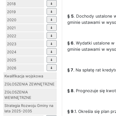
2018
2019
§ 5
. Dochody ustalone w
2020
gminie ustawami w wysok
2021
2022
§ 6
. Wydatki ustalone w
2023
gminie ustawami w wysok
2024
2025
2026
§ 7
. Na spłatę rat kred
Kwalifikacja wojskowa
ZGŁOSZENIA ZEWNĘTRZNE
§ 8
. Prognozuje się kwo
ZGŁOSZENIA
WEWNĘTRZNE
Strategia Rozwoju Gminy na
lata 2025-2035
§ 9
.1. Określa się pla