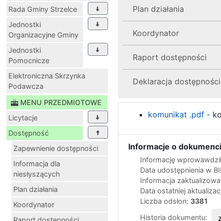
Plan działania
Rada Gminy Strzelce
Jednostki
Koordynator
Organizacyjne Gminy
Jednostki
Raport dostępności
Pomocnicze
Elektroniczna Skrzynka
Deklaracja dostępności
Podawcza
MENU PRZEDMIOTOWE
komunikat .pdf -
ko
Licytacje
Dostępność
Informacje o dokumenci
Zapewnienie dostępności
Informację wprowawdził
Informacja dla
Data udostępnienia w B
niesłyszących
Informacja zaktualizow
Plan działania
Data ostatniej aktualizac
Liczba odsłon:
3381
Koordynator
Historia dokumentu:
Raport dostępności