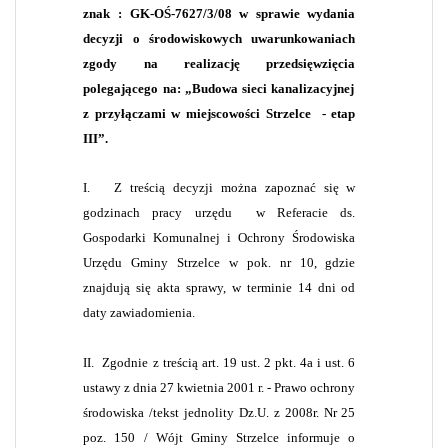
znak : GK-OŚ-7627/3/08 w sprawie wydania
decyzji o środowiskowych uwarunkowaniach
zgody na realizację przedsięwzięcia
polegającego na: „
Budowa sieci kanalizacyjnej
z przyłączami w miejscowości Strzelce
- etap
III”.
I.
Z treścią decyzji można zapoznać się w
godzinach pracy urzędu
w Referacie ds.
Gospodarki Komunalnej i Ochrony Środowiska
Urzędu Gminy Strzelce w pok. nr 10, gdzie
znajdują się akta sprawy, w terminie 14 dni od
daty zawiadomienia.
II.
Zgodnie z treścią art. 19 ust. 2 pkt. 4a i ust. 6
ustawy z dnia 27 kwietnia 2001 r. - Prawo ochrony
środowiska /
tekst jednolity Dz.U. z 2008r. Nr 25
poz. 150
/ Wójt Gminy Strzelce informuje o