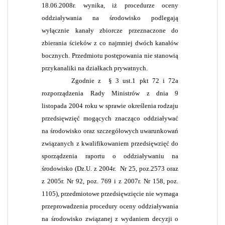
18.06.2008r. wynika, iż procedurze oceny
oddziaływania na środowisko podlegają
wyłącznie kanały zbiorcze przeznaczone do
zbierania ścieków z co najmniej dwóch kanałów
bocznych. Przedmiotu postępowania nie stanowią
przykanaliki na działkach prywatnych.
Zgodnie z
§ 3 ust.1 pkt 72 i 72a
rozporządzenia Rady Ministrów z dnia 9
listopada 2004 roku w sprawie określenia rodzaju
przedsięwzięć mogących znacząco oddziaływać
na środowisko oraz szczegółowych uwarunkowań
związanych z kwalifikowaniem przedsięwzięć do
sporządzenia raportu o oddziaływaniu na
środowisko (Dz.U. z 2004r.
Nr 25, poz.2573 oraz
z 2005r. Nr 92, poz. 769 i z 2007r. Nr 158, poz.
1105), przedmiotowe przedsięwzięcie nie wymaga
przeprowadzenia procedury oceny oddziaływania
na środowisko związanej z wydaniem decyzji o