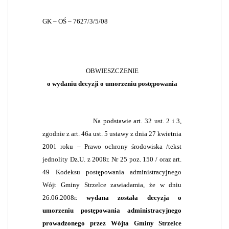
GK – OŚ – 7627/3/5/08
OBWIESZCZENIE
o wydaniu decyzji o umorzeniu postępowania
Na podstawie art. 32 ust. 2 i 3,
zgodnie z art. 46a ust. 5 ustawy z dnia 27 kwietnia
2001 roku – Prawo ochrony środowiska /
tekst
jednolity Dz.U. z 2008r. Nr 25 poz. 150
/ oraz art.
49 Kodeksu postępowania administracyjnego
Wójt Gminy Strzelce zawiadamia, że w dniu
26.06.2008r.
wydana została decyzja o
umorzeniu postępowania administracyjnego
prowadzonego przez Wójta Gminy Strzelce