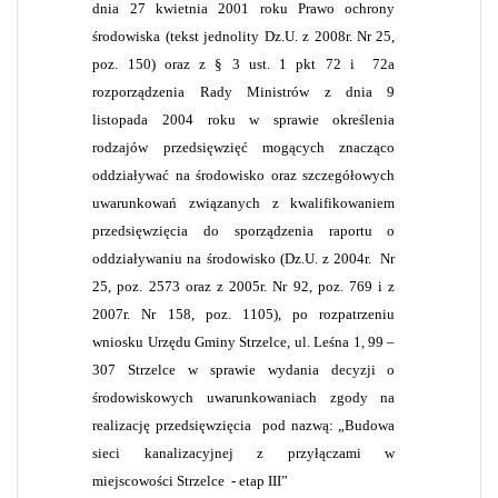
dnia 27 kwietnia 2001 roku Prawo ochrony
środowiska (tekst jednolity Dz.U. z 2008r. Nr 25,
poz. 150) oraz z § 3 ust. 1 pkt 72 i
72a
rozporządzenia Rady Ministrów z dnia 9
listopada 2004 roku w sprawie określenia
rodzajów przedsięwzięć mogących znacząco
oddziaływać na środowisko oraz szczegółowych
uwarunkowań związanych z kwalifikowaniem
przedsięwzięcia do sporządzenia raportu o
oddziaływaniu na środowisko (Dz.U. z 2004r.
Nr
25, poz. 2573 oraz z 2005r. Nr 92, poz. 769 i z
2007r. Nr 158, poz. 1105), po rozpatrzeniu
wniosku Urzędu Gminy Strzelce, ul. Leśna 1, 99 –
307 Strzelce w sprawie wydania decyzji o
środowiskowych uwarunkowaniach zgody na
realizację przedsięwzięcia
pod nazwą: „Budowa
sieci kanalizacyjnej z przyłączami w
miejscowości Strzelce
- etap III”