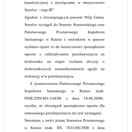
kanalizacyjnej z przyłączami w miejscowości
Strzelce
- etap III”.
Zgodnie z obowiązującym prawem Wójt Gminy
Strzelce wystąpił do Starosty Kutnowskiego oraz
Państwowego Powiatowego Inspektora
Sanitarnego w Kutnie z wnioskiem w sprawie
wydania opinii co do konieczności sporządzenia
raportu o oddziaływaniu przedsięwzięcia na
środowisko na etapie wydania decyzji o
środowiskowych uwarunkowaniach zgody na
realizację w/w przedsięwzięcia.
Z postanowienia Państwowego Powiatowego
Inspektora Sanitarnego w Kutnie znak:
PSSE/ZNS/481/144/08 z dnia 19.06.2008r.
wynika, że obowiązek sporządzenia raportu dla
omawianego przedsięwzięcia nie jest wymagany.
Natomiast z treści pisma Starostwa Powiatowego
w Kutnie znak: RŚ. 7633-69/2008 z dnia