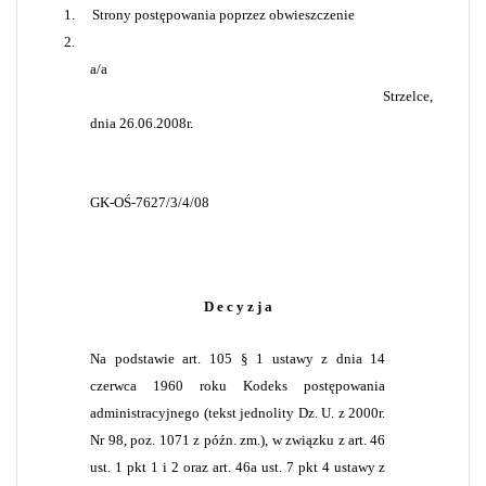
1.
Strony postępowania poprzez obwieszczenie
2.
a/a
Strzelce,
dnia 26.06.2008r.
GK-OŚ-7627/3/4/08
D e c y z j a
Na podstawie art. 105 § 1 ustawy z dnia 14
czerwca 1960 roku Kodeks postępowania
administracyjnego (tekst jednolity Dz. U. z 2000r.
Nr 98, poz. 1071 z późn. zm.), w związku z art. 46
ust. 1 pkt 1 i 2 oraz art. 46a ust. 7 pkt 4 ustawy z