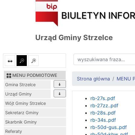
BIULETYN INFO
Urząd Gminy Strzelce
MENU PODMIOTOWE
Strona główna
MENU 
Gmina Strzelce
Urząd Gminy
rb-27s..pdf
Wójt Gminy Strzelce
rb-27zz..pdf
rb-28s..pdf
Sekretarz Gminy
rb-34s..pdf
Skarbnik Gminy
rb-50d-gus..pdf
Referaty
rb-50d-kbw..pdf