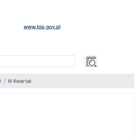
www.bip.gov.pl
0
III Kwartał