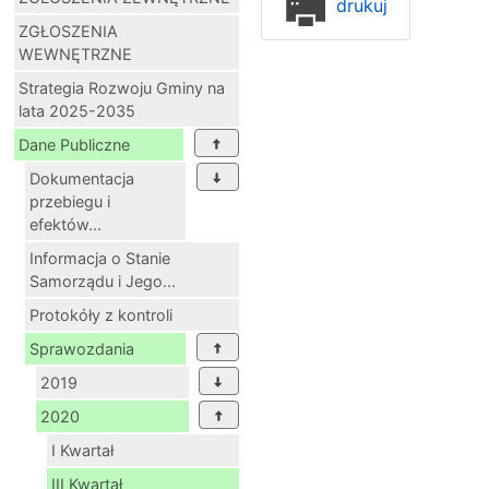
drukuj
ZGŁOSZENIA
WEWNĘTRZNE
Strategia Rozwoju Gminy na
lata 2025-2035
Dane Publiczne
Dokumentacja
przebiegu i
efektów...
Informacja o Stanie
Samorządu i Jego...
Protokóły z kontroli
Sprawozdania
2019
2020
I Kwartał
III Kwartał