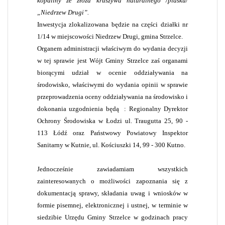
kopaliny ze złoża kruszywa naturalnego /piasku/
„Niedrzew Drugi”.
Inwestycja zlokalizowana będzie na części działki nr
1/14 w miejscowości Niedrzew Drugi, gmina Strzelce.
Organem administracji właściwym do wydania decyzji
w tej sprawie jest Wójt Gminy Strzelce zaś organami
biorącymi udział w ocenie oddziaływania na
środowisko, właściwymi do wydania opinii w sprawie
przeprowadzenia oceny oddziaływania na środowisko i
dokonania uzgodnienia będą
: Regionalny Dyrektor
Ochrony Środowiska w Łodzi ul. Traugutta 25, 90 -
113 Łódź oraz Państwowy Powiatowy Inspektor
Sanitarny w Kutnie, ul. Kościuszki 14, 99 - 300 Kutno.
Jednocześnie zawiadamiam wszystkich
zainteresowanych o możliwości zapoznania się z
dokumentacją sprawy, składania uwag i wniosków w
formie pisemnej, elektronicznej i ustnej, w terminie w
siedzibie Urzędu Gminy Strzelce w godzinach pracy