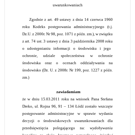
uwarunkowaniach
Zgodnie z art. 49 ustawy z dnia
14 czerwca 19
60
roku Kodeks postępowania administracyjnego (t.j.
Dz.U. z 2000r. Nr 98, poz. 1071 z późn. zm.), w związku
z art. 74 ust. 3 ustawy z dnia
3 października 2008 roku
o udostępnianiu informacji o środowisku i jego
ochronie, udziale społeczeństwa w ochronie
środowiska oraz o ocenach oddziaływania na
środowisko (Dz. U. z 2008r. Nr 199, poz. 1227 z późn.
zm.)
zawiadamiam
że w dniu
15.03.2011 roku
na wniosek Pana Stefana
Dreko, ul. Rojna 96, 91 – 134 Łódź zostało wszczęte
postępowanie administracyjne w sprawie wydania
decyzji o środowiskowych uwarunkowaniach dla
przedsięwzięcia polegającego na:
wydobywaniu