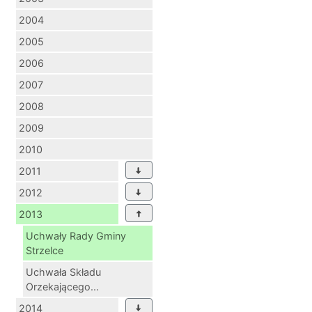
2004
2005
2006
2007
2008
2009
2010
2011
2012
2013
Uchwały Rady Gminy
Strzelce
Uchwała Składu
Orzekającego...
2014