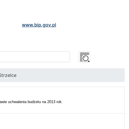
www.bip.gov.pl
trzelce
awie uchwalenia budżetu na 2013 rok.