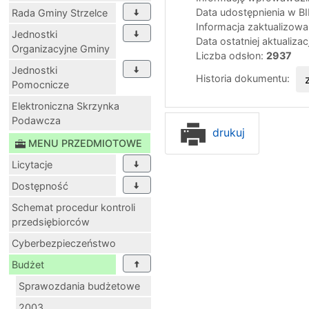
Data udostępnienia w B
Rada Gminy Strzelce
Informacja zaktualizow
Jednostki
Data ostatniej aktualizac
Organizacyjne Gminy
Liczba odsłon:
2937
Jednostki
Historia dokumentu:
Pomocnicze
Elektroniczna Skrzynka
Podawcza
drukuj
MENU PRZEDMIOTOWE
Licytacje
Dostępność
Schemat procedur kontroli
przedsiębiorców
Cyberbezpieczeństwo
Budżet
Sprawozdania budżetowe
2003