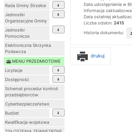
Data udostępnienia w B
Rada Gminy Strzelce
Informacja zaktualizow
Jednostki
Data ostatniej aktualizac
Organizacyjne Gminy
Liczba odsłon:
2415
Jednostki
Historia dokumentu:
Pomocnicze
Elektroniczna Skrzynka
Podawcza
drukuj
MENU PRZEDMIOTOWE
Licytacje
Dostępność
Schemat procedur kontroli
przedsiębiorców
Cyberbezpieczeństwo
Budżet
Kwalifikacja wojskowa
ZGŁOSZENIA ZEWNĘTRZNE