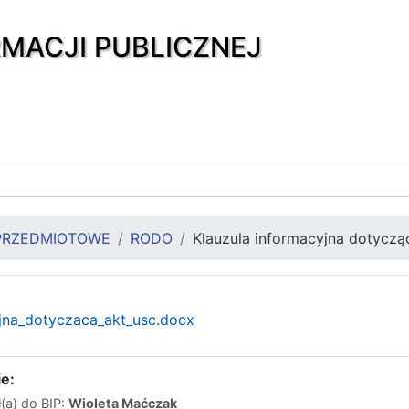
RMACJI PUBLICZNEJ
PRZEDMIOTOWE
RODO
Klauzula informacyjna dotycz
jna_dotyczaca_akt_usc.docx
e:
(a) do BIP:
Wioleta Maćczak