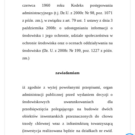
czerwca 1960 roku Kodeks postępowania
administracyjnego (t.j. Dz.U. z 2000r. Nr 98, poz. 1071
z późn. zm.), w związku z art. 79 ust. 1 ustawy z dnia 3
października 2008r. o udostępnianiu informacji o
środowisku i jego ochronie, udziale społeczeństwa w
ochronie środowiska oraz o ocenach oddziaływania na
środowisko (Dz. U. z 2008r. Nr 199, poz. 1227 z późn.
zm.)
zawiadamiam
iż zgodnie z wyżej powołanymi przepisami, organ
administracji publicznej przed wydaniem decyzji o
środowiskowych uwarunkowaniach
dla
przedsięwzięcia polegającego na
budowie dwóch
obiektów inwentarskich przeznaczonych do chowu
trzody chlewnej wraz z infrastrukturą towarzyszącą
(inwestycja realizowana będzie na działkach nr ewid.