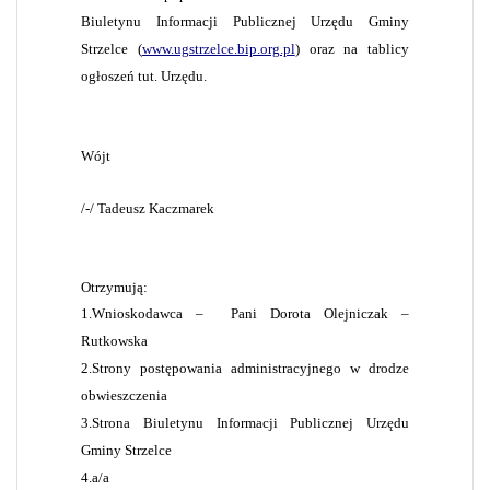
Biuletynu Informacji Publicznej Urzędu Gminy
Strzelce (
www.ugstrzelce.bip.org.pl
) oraz na tablicy
ogłoszeń tut. Urzędu.
Wójt
/-/ Tadeusz Kaczmarek
Otrzymują:
1.
Wnioskodawca –
Pani
Dorota Olejniczak –
Rutkowska
2.
Strony postępowania administracyjnego w drodze
obwieszczenia
3.
Strona Biuletynu Informacji Publicznej Urzędu
Gminy Strzelce
4.
a/a