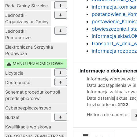
Rada Gminy Strzelce
informacja_komisa
postanowienie_Kom
Jednostki
postawienie_Komis
Organizacyjne Gminy
obwieszczenie_lis
Jednostki
informacja sklad.
Pomocnicze
transport_w_dniu_w
Elektroniczna Skrzynka
informacja rozpoc
Podawcza
MENU PRZEDMIOTOWE
Informacje o dokumenci
Licytacje
Informację wprowawdził
Dostępność
Data udostępnienia w B
Informacja zaktualizow
Schemat procedur kontroli
Data ostatniej aktualizac
przedsiębiorców
Liczba odsłon:
2122
Cyberbezpieczeństwo
Historia dokumentu:
Budżet
Kwalifikacja wojskowa
ZGŁOSZENIA ZEWNĘTRZNE