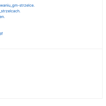
waniu_gm-strzelce.
strzelcach.
en.
df