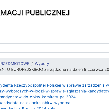
RMACJI PUBLICZNEJ
PRZEDMIOTOWE
Wybory
TU EUROPEJSKIEGO zarządzone na dzień 9 czerwca 202
ydenta Rzeczypospolitej Polskiej w sprawie zarządzenia
rzy-wyborczych-w-lodzi-w-sprawie-zglaszania-kandydat
-kandydatow-do-obkw-komitety-pe-2024.
-kandydata-na-czlonka-obkw-wyborca.
obwodach_z_9_maja_2024_roku.