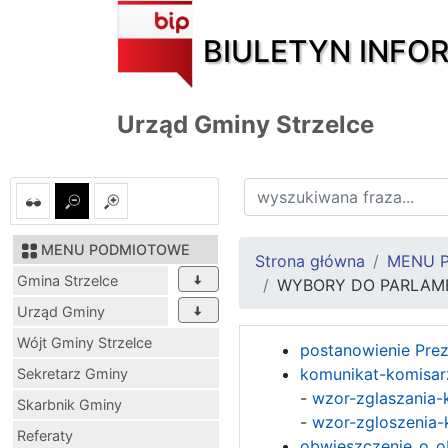
BIULETYN INFO
Urząd Gminy Strzelce
MENU PODMIOTOWE
Strona główna
MENU 
Gmina Strzelce
WYBORY DO PARLAMEN
Urząd Gminy
Wójt Gminy Strzelce
postanowienie Prez
komunikat-komisa
Sekretarz Gminy
-
wzor-zglaszania
Skarbnik Gminy
-
wzor-zgloszenia
Referaty
obwieszczenie_o_