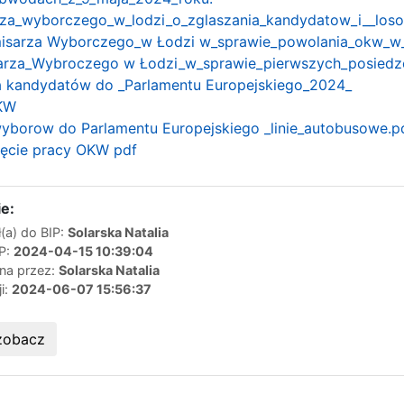
rza_wyborczego_w_lodzi_o_zglaszania_kandydatow_i__loso
isarza Wyborczego_w Łodzi w_sprawie_powolania_okw_w_
arza_Wybroczego w Łodzi_w_sprawie_pierwszych_posiedz
ta kandydatów do _Parlamentu Europejskiego_2024_
OKW
yborow do Parlamentu Europejskiego _linie_autobusowe.p
zęcie pracy OKW pdf
e:
(a) do BIP:
Solarska Natalia
IP:
2024-04-15 10:39:04
ana przez:
Solarska Natalia
ji:
2024-06-07 15:56:37
zobacz