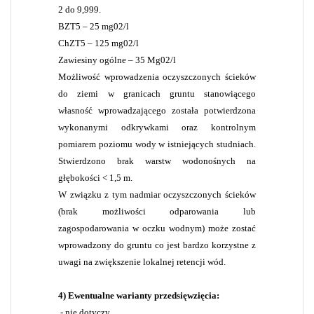
2 do 9,999.
BZT5 – 25 mg02/l
ChZT5 – 125 mg02/l
Zawiesiny ogólne – 35 Mg02/l
Możliwość wprowadzenia oczyszczonych ścieków
do ziemi w granicach gruntu stanowiącego
własność wprowadzającego została potwierdzona
wykonanymi odkrywkami oraz kontrolnym
pomiarem poziomu wody w istniejących studniach.
Stwierdzono brak warstw wodonośnych na
głębokości < 1,5 m.
W związku z tym nadmiar oczyszczonych ścieków
(brak możliwości odparowania lub
zagospodarowania w oczku wodnym) może zostać
wprowadzony do gruntu co jest bardzo korzystne z
uwagi na zwiększenie lokalnej retencji wód.
4) Ewentualne warianty przedsięwzięcia:
- nie dotyczy.