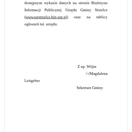
dostępnym wykazie danych na stronie Biuletynu
Informacji Publicznej Urzędu Gminy Strzelce
(
www.ugstrzelce.bip.org.pl)
oraz na tablicy
ogłoszeń tut. urzędu.
Z up. Wójta
/-/
Magdalena
Leitgeber
Sekretarz Gminy