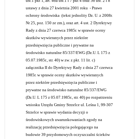
ust.1 pkt 1, art. 46a ust.1 i 7 pkt 4 oraz 56 ust. 2 i 8
ustawy z dnia 27 kwietnia 2001 roku
- Prawo
ochrony środowiska
(tekst jednolity Dz. U. z 2008r.
Nr 25, poz. 150 ze zm.), oraz art. 4 ust. 2 Dyrektywy
Rady z dnia 27 czerwca 1985r. w sprawie oceny
skutków wywieranych przez niektóre
przedsięwzięcia publiczne i prywatne na
środowisko naturalne 85/337/EWG (Dz.U. L 175 z
05.07.1985r., str. 40) w zw. z pkt. 11 lit. c)
załącznika II do Dyrektywy Rady z dnia 27 czerwca
1985r. w sprawie oceny skutków wywieranych
przez niektóre przedsięwzięcia publiczne i
prywatne na środowisko naturalne 85/337/EWG
(Dz.U. L 175 z 05.07.1985r., str. 40) po rozpatrzeniu
wniosku Urzędu Gminy Strzelce ul. Leśna 1, 99-307
Strzelce
w sprawie wydania decyzji o
środowiskowych uwarunkowaniach zgody na
realizację przedsięwzięcia polegającego na
budowie 39 przydomowych oczyszczalni ścieków