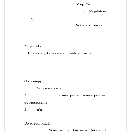
Z up. Wójta
/-/ Magdalena
Leitgeber
Sekretarz Gminy
Załączniki:
1. Charakterystyka całego przedsięwzięcia
Otrzymują:
1.
Wnioskodawca
2.
Strony postępowania poprzez
obwieszczenie
3.
a/a
Do wiadomości:
1.
Starostwo Powiatowe w Kutnie, ul.