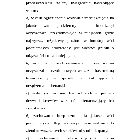
przedsięwzięcia należy uwzględnić następujące
warunki:
a)
w celu ograniczenia wpływu przedsięwzięcia na
jakość wód podziemnych – lokalizacji
oczyszczalni przydomowych w miejscach, gdzie
najwyższy użytkowy poziom wodonośny wód
podziemnych oddzielony jest warstwą gruntu o
miąższości co najmniej 1,5m;
b)
na terenach zmeliorowanych – posadowienia
oczyszczalni przydomowych wraz z infrastrukturą
towarzyszącą w sposób nie kolidujący z
urządzeniami drenarskimi;
c)
wykonywania prac budowlanych w pobliżu
drzew i krzewów w sposób nienaruszający ich
żywotności;
d)
zachowania bezpiecznej dla jakości wód
podziemnych odległości miejsca wprowadzania do
ziemi oczyszczonych ścieków od studni kopanych;
e)
zachowania obowiązujących norm