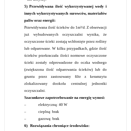
5) Przewidywana ilość wykorzystywanej wody i
innych wykorzystywanych surowców, materiałów
paliw oraz energii:
Przewidywana ilość ścieków do 1m³/d. Z obserwacji
już wybudowanych oczyszczalni wynika, że
oczyszczone ścieki zostają wchłonięte przez rośliny
lub odparowane. W kilku przypadkach, gdzie ilość
ścieków przekraczała ilości normowe oczyszczone
ścieki zostały odprowadzone do oczka wodnego
(zwiększona ilość odparowania ścieków) lub do
gruntu przez zastosowany filtr z keramzytu
zlokalizowany dookoła centralnej jednostki
oczyszczalni.
Szacunkowe zapotrzebowanie na energię wynosi:
elektryczną: 40 W
–
cieplną: brak
–
gazową: brak
–
6)
Rozwiązania chroniące środowisko: