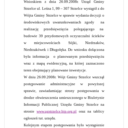
Wnioskiem z dnia 26.09.2008r. Urząd Gminy
Strzelce ul. Leśna 1, 99 – 307 Strzelce wystąpił z do
Wójta Gminy Strzelce w sprawie wydania decyzji o
środowiskowych uwarunkowaniach zgody
na
realizację przedsięwzięcia polegającego na
budowie 39 przydomowych oczyszczalni ścieków
w miejscowościach Sójki, Niedrzaków,
Niedrzakówek i Długołęka. Do wniosku dołączona
była informacja
o planowanym przedsięwzięciu
wraz z mapą ewidencyjną, na której zaznaczono
teren obejmujący planowane inwestycje.
W dniu 26.09.2008r. Wójt Gminy Strzelce wszczął
postępowanie administracyjne w powyższej
sprawie, zawiadamiając strony postępowania w
drodze obwieszczenia umieszczonego w Biuletynie
Informacji Publicznej Urzędu Gminy Strzelce na
stronie
www.ugstrzelce.bip.org.pl
oraz na tablicy
ogłoszeń tut. urzędu.
Kolejnym etapem postępowania było wystąpienie