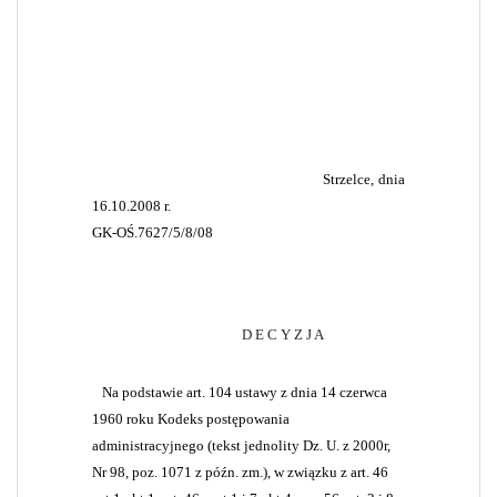
Strzelce, dnia
16.10.2008 r.
GK-OŚ.7627/5/8/08
D E C Y Z J A
Na podstawie art. 104 ustawy z dnia 14 czerwca
1960 roku Kodeks postępowania
administracyjnego (tekst jednolity Dz. U. z 2000r,
Nr 98, poz. 1071 z późn. zm.), w związku z art. 46