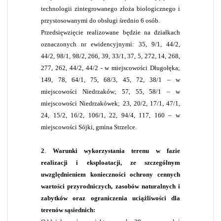
technologii zintegrowanego złoża biologicznego i
przystosowanymi do obsługi średnio 6 osób.
Przedsięwzięcie realizowane będzie na działkach
oznaczonych nr ewidencyjnymi: 35, 9/1, 44/2,
44/2, 98/1, 98/2, 266, 39, 33/1, 37, 5, 272, 14, 268,
277, 262, 44/2, 44/2 - w miejscowości Długołęka;
149, 78, 64/1, 75, 68/3, 45, 72, 38/1 – w
miejscowości Niedrzaków; 57, 55, 58/1 – w
miejscowości Niedrzakówek; 23, 20/2, 17/1, 47/1,
24, 15/2, 16/2, 106/1, 22, 94/4, 117, 160 – w
miejscowości Sójki, gmina Strzelce.
2
.
W
arunki wykorzystania terenu w fazie
realizacji i eksploatacji, ze szczególnym
uwzględnieniem konieczności ochrony cennych
wartości przyrodniczych, zasobów naturalnych i
zabytków oraz ograniczenia uciążliwości dla
terenów sąsiednich: