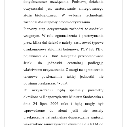
dotychczasowe rozwiązania.
Podstawą działania
oczyszczalni jest zastosowanie zintegrowanego
złoża biologicznego. W wybranej technologii
zachodzi dwuetapowy proces oczyszczania.
Pierwszy etap oczyszczania zachodzi w osadniku
wstępnym. W celu zgromadzenia i przetrzymania
przez kilka dni ścieków należy zastosować typowe
dwukomorowe zbiorniki betonowe, PCV lub PE o
pojemności ok. 10m³. Następnie przepompowane
ścieki do jednostki centralnej podlegają
właściwemu oczyszczaniu. Z uwagi na ograniczenia
terenowe powierzchnia takiej jednostki nie
powinna przekraczać 4- 5m².
Po oczyszczeniu będą spełniały parametry
określone w Rozporządzeniu Ministra Środowiska z
dnia 24 lipca 2006 roku i będą mogły być
wprowadzone do ziemi jeśli nie zostały
przekroczone najważniejsze dopuszczalne wartości
wskaźników zanieczyszczeń określone dla RLM
od