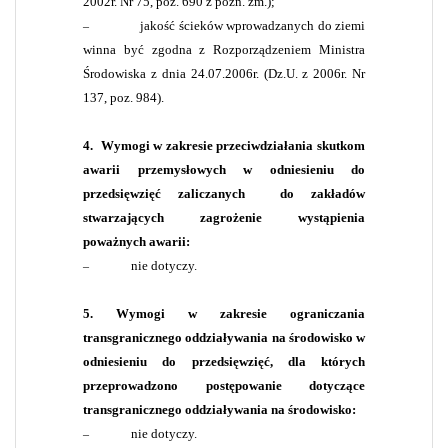
2002r. Nr 75, poz. 690 z późn. zm.);
jakość ścieków wprowadzanych do ziemi
–
winna być zgodna z Rozporządzeniem Ministra
Środowiska z dnia 24.07.2006r. (Dz.U. z 2006r. Nr
137, poz. 984).
4.
Wymogi w zakresie przeciwdziałania skutkom
awarii przemysłowych w odniesieniu do
przedsięwzięć zaliczanych
do zakładów
stwarzających zagrożenie wystąpienia
poważnych awarii:
nie dotyczy.
–
5. Wymogi w zakresie ograniczania
transgranicznego oddziaływania na środowisko w
odniesieniu do przedsięwzięć, dla których
przeprowadzono postępowanie dotyczące
transgranicznego oddziaływania na środowisko:
nie dotyczy.
–