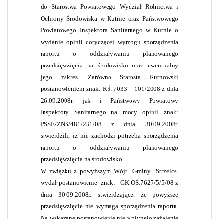
do Starostwa Powiatowego Wydział Rolnictwa i
Ochrony Środowiska w Kutnie oraz Państwowego
Powiatowego Inspektora Sanitarnego w Kutnie o
wydanie opinii dotyczącej wymogu sporządzenia
raportu o oddziaływaniu planowanego
przedsięwzięcia na środowisko oraz ewentualny
jego zakres. Zarówno Starosta Kutnowski
postanowieniem znak: RŚ. 7633 – 101/2008 z dnia
26.09.2008r. jak i Państwowy Powiatowy
Inspektory Sanitarnego na mocy opinii znak:
PSSE/ZNS/481/231/08 z dnia 30.09.2008r.
stwierdzili, iż nie zachodzi potrzeba sporządzenia
raportu o oddziaływaniu planowanego
przedsięwzięcia na środowisko.
W związku z powyższym Wójt
Gminy
Strzelce
wydał postanowienie
znak:
GK-OŚ.7627/5/5/08 z
dnia 30.09.2008r. stwierdzające, że powyższe
przedsięwzięcie nie wymaga sporządzenia raportu.
Na wskazane postanowienie nie wpłynęło zażalenie