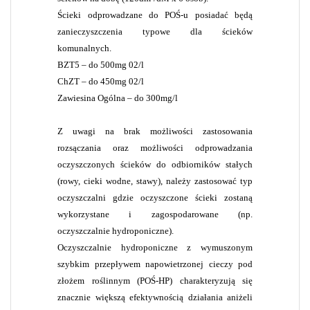
Ścieki odprowadzane do POŚ-u posiadać będą
zanieczyszczenia typowe dla ścieków
komunalnych.
BZT5 – do 500mg 02/l
ChZT – do 450mg 02/l
Zawiesina Ogólna – do 300mg/l
Z uwagi na brak możliwości zastosowania
rozsączania oraz możliwości odprowadzania
oczyszczonych ścieków do odbiorników stałych
(rowy, cieki wodne, stawy), należy zastosować typ
oczyszczalni gdzie oczyszczone ścieki zostaną
wykorzystane i zagospodarowane (np.
oczyszczalnie hydroponiczne).
Oczyszczalnie hydroponiczne z wymuszonym
szybkim przepływem napowietrzonej cieczy pod
złożem roślinnym (POŚ-HP) charakteryzują się
znacznie większą efektywnością działania aniżeli