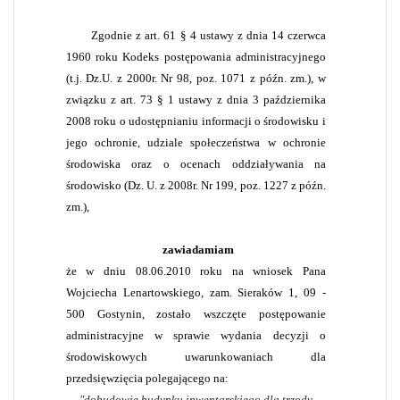
Zgodnie z art. 61 § 4 ustawy z dnia 14 czerwca
1960 roku Kodeks postępowania administracyjnego
(t.j. Dz.U. z 2000r. Nr 98, poz. 1071 z późn. zm.), w
związku z art. 73 § 1 ustawy z dnia 3 października
2008 roku o udostępnianiu informacji o środowisku i
jego ochronie, udziale społeczeństwa w ochronie
środowiska oraz o ocenach oddziaływania na
środowisko (Dz. U. z 2008r. Nr 199, poz. 1227 z późn.
zm.),
zawiadamiam
że w dniu 08.06.2010 roku na wniosek Pana
Wojciecha Lenartowskiego, zam. Sieraków 1, 09 -
500 Gostynin, zostało wszczęte postępowanie
administracyjne w sprawie wydania decyzji o
środowiskowych uwarunkowaniach dla
przedsięwzięcia polegającego na:
"dobudowie budynku inwentarskiego dla trzody