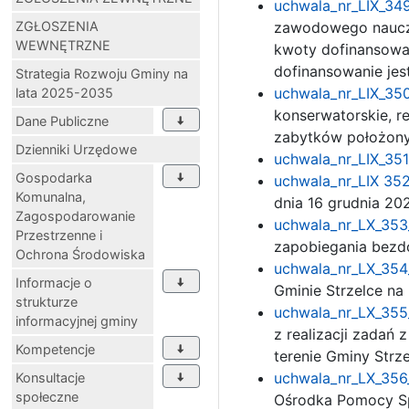
uchwala_nr_LIX_349
ZGŁOSZENIA
zawodowego nauczy
WEWNĘTRZNE
kwoty dofinansowani
dofinansowanie je
Strategia Rozwoju Gminy na
uchwala_nr_LIX_350
lata 2025-2035
konserwatorskie, r
Dane Publiczne
zabytków położony
Dzienniki Urzędowe
uchwala_nr_LIX_351
Gospodarka
uchwala_nr_LIX 352
Komunalna,
dnia 16 grudnia 20
Zagospodarowanie
uchwala_nr_LX_353
Przestrzenne i
zapobiegania bezdo
Ochrona Środowiska
uchwala_nr_LX_354_
Informacje o
Gminie Strzelce na
strukturze
uchwala_nr_LX_355_
informacyjnej gminy
z realizacji zadań
Kompetencje
terenie Gminy Strze
uchwala_nr_LX_356_
Konsultacje
społeczne
Ośrodka Pomocy Sp