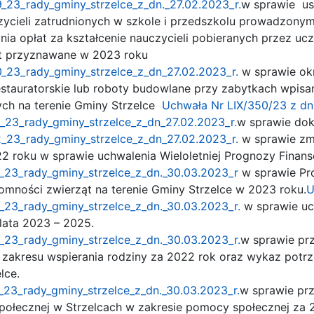
_23_rady_gminy_strzelce_z_dn._27.02.2023_r.
w sprawie us
cieli zatrudnionych w szkole i przedszkolu prowadzonym 
a opłat za kształcenie nauczycieli pobieranych przez uczel
st przyznawane w 2023 roku
_23_rady_gminy_strzelce_z_dn_27.02.2023_r.
w sprawie okr
estauratorskie lub roboty budowlane przy zabytkach wpisan
ch na terenie Gminy Strzelce
Uchwała Nr LIX/350/23 z dni
_23_rady_gminy_strzelce_z_dn_27.02.2023_r.
w sprawie dok
_23_rady_gminy_strzelce_z_dn_27.02.2023_r.
w sprawie zm
22 roku w sprawie uchwalenia Wieloletniej Prognozy Finan
_23_rady_gminy_strzelce_z_dn._30.03.2023_r
w sprawie Pr
mności zwierząt na terenie Gminy Strzelce w 2023 roku.
U
23_rady_gminy_strzelce_z_dn._30.03.2023_r.
w sprawie uc
 lata 2023 – 2025.
23_rady_gminy_strzelce_z_dn._30.03.2023_r.
w sprawie pr
 z zakresu wspierania rodziny za 2022 rok oraz wykaz pot
lce.
23_rady_gminy_strzelce_z_dn._30.03.2023_r.
w sprawie prz
ołecznej w Strzelcach w zakresie pomocy społecznej za 