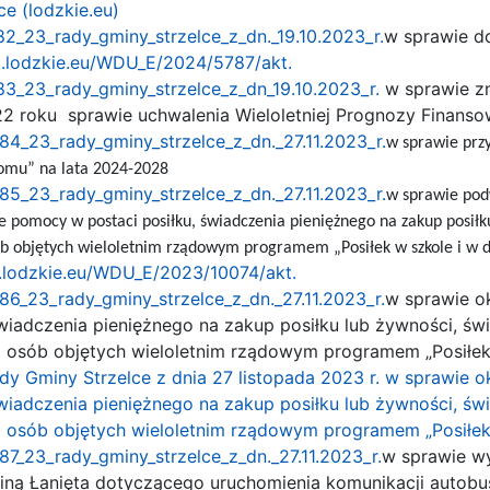
e (lodzkie.eu)
2_23_rady_gminy_strzelce_z_dn._19.10.2023_r.
w sprawie d
ik.lodzkie.eu/WDU_E/2024/5787/akt.
3_23_rady_gminy_strzelce_z_dn_19.10.2023_r.
w sprawie z
22 roku sprawie uchwalenia Wieloletniej Prognozy Finanso
84_23_rady_gminy_strzelce_z_dn._27.11.2023_r.
w sprawie prz
domu” na lata 2024-2028
85_23_rady_gminy_strzelce_z_dn._27.11.2023_r.
w sprawie pod
ie pomocy w postaci posiłku, świadczenia pieniężnego na zakup posił
b objętych wieloletnim rządowym programem „Posiłek w szkole i w 
k.lodzkie.eu/WDU_E/2023/10074/akt.
86_23_rady_gminy_strzelce_z_dn._27.11.2023_r.
w sprawie o
świadczenia pieniężnego na zakup posiłku lub żywności, 
 osób objętych wieloletnim rządowym programem „Posiłek
dy Gminy Strzelce z dnia 27 listopada 2023 r. w sprawie
świadczenia pieniężnego na zakup posiłku lub żywności, 
osób objętych wieloletnim rządowym programem „Posiłek w
87_23_rady_gminy_strzelce_z_dn._27.11.2023_r.
w sprawie w
ną Łanięta dotyczącego uruchomienia komunikacji autobus