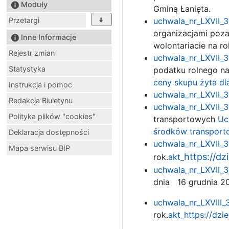
Moduły
Gminą Łanięta.
Przetargi
uchwala_nr_LXVII_3
organizacjami poza
Inne Informacje
wolontariacie na ro
Rejestr zmian
uchwala_nr_LXVII_3
Statystyka
podatku rolnego na
ceny skupu żyta dl
Instrukcja i pomoc
uchwala_nr_LXVII_3
Redakcja Biuletynu
uchwala_nr_LXVII_3
Polityka plików "cookies"
transportowych
Uc
środków transporto
Deklaracja dostępności
uchwala_nr_LXVII_3
Mapa serwisu BIP
https://d
rok.
akt_
uchwala_nr_LXVII_3
dnia 16 grudnia 20
uchwala_nr_LXVIII_
rok.
akt_
https://dz