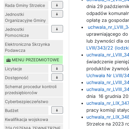
Rada Gminy Strzelce
dnia 29 październi
odpadów komunalnyc
Jednostki
opłatę za gospoda
Organizacyjne Gminy
uchwala_nr_LVIII_3
Jednostki
uprawniającego do 
Pomocnicze
lub żywności dla o
Elektroniczna Skrzynka
LVIII/343/22 (lodzk
Podawcza
uchwala_nr_LVIII_3
MENU PRZEDMIOTOWE
świadczenie pienię
produktów żywnośc
Licytacje
Uchwała Nr LVIII/34
Dostępność
uchwala_nr_LVIII_3
Schemat procedur kontroli
uchwala_nr_LVIII_3
przedsiębiorców
dnia 16 grudnia 20
Cyberbezpieczeństwo
uchwala_nr_LIX_347
pracy komisji stał
Budżet
uchwala_nr_LIX_348
Kwalifikacja wojskowa
Strzelce na 2023 r
ZGŁOSZENIA ZEWNĘTRZNE