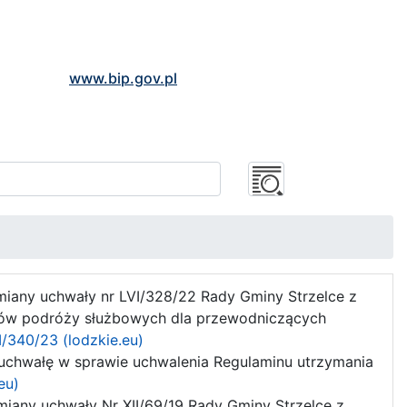
www.bip.gov.pl
miany uchwały nr LVI/328/22 Rady Gminy Strzelce z
sztów podróży służbowych dla przewodniczących
I/340/23 (lodzkie.eu)
 uchwałę w sprawie uchwalenia Regulaminu utrzymania
eu)
miany uchwały Nr XII/69/19 Rady Gminy Strzelce z