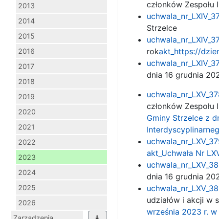
członków Zespołu I
2013
uchwala_nr_LXIV_37
2014
Strzelce
2015
uchwala_nr_LXIV_37
rok
akt_
https://dzi
2016
uchwala_nr_LXIV_37
2017
dnia 16 grudnia 20
2018
uchwala_nr_LXV_378
2019
członków Zespołu I
2020
Gminy Strzelce z d
2021
Interdyscyplinarne
uchwala_nr_LXV_379
2022
akt_
Uchwała Nr LXV
2023
uchwala_nr_LXV_380
2024
dnia 16 grudnia 20
2025
uchwala_nr_LXV_381
udziałów i akcji w
2026
września 2023 r. w
Zarządzenia