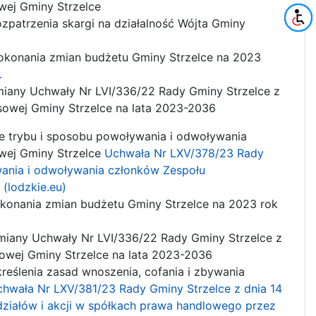
wej Gminy Strzelce
zpatrzenia skargi na działalność Wójta Gminy
okonania zmian budżetu Gminy Strzelce na 2023
.
miany Uchwały Nr LVI/336/22 Rady Gminy Strzelce z
sowej Gminy Strzelce na lata 2023-2036
 trybu i sposobu powoływania i odwoływania
wej Gminy Strzelce
Uchwała Nr LXV/378/23 Rady
ywania i odwoływania członków Zespołu
(lodzkie.eu)
konania zmian budżetu Gminy Strzelce na 2023 rok
iany Uchwały Nr LVI/336/22 Rady Gminy Strzelce z
sowej Gminy Strzelce na lata 2023-2036
reślenia zasad wnoszenia, cofania i zbywania
hwała Nr LXV/381/23 Rady Gminy Strzelce z dnia 14
udziałów i akcji w spółkach prawa handlowego przez