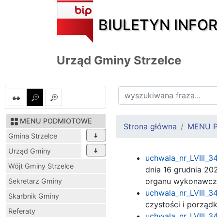
BIULETYN INFO
Urząd Gminy Strzelce
MENU PODMIOTOWE
Strona główna
MENU 
Gmina Strzelce
Urząd Gminy
uchwala_nr_LVIII_3
Wójt Gminy Strzelce
dnia 16 grudnia 20
organu wykonawcz
Sekretarz Gminy
uchwala_nr_LVIII_3
Skarbnik Gminy
czystości i porząd
Referaty
uchwala_nr_LVIII_3