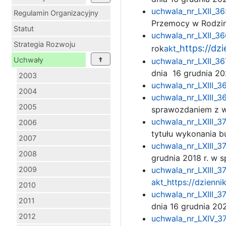
uchwala_nr_LXII_36
Regulamin Organizacyjny
Przemocy w Rodzin
Statut
uchwala_nr_LXII_36
Strategia Rozwoju
https://dz
rok
akt_
Uchwały
uchwala_nr_LXII_36
dnia 16 grudnia 20
2003
uchwala_nr_LXIII_3
2004
uchwala_nr_LXIII_3
2005
sprawozdaniem z w
uchwala_nr_LXIII_3
2006
tytułu wykonania b
2007
uchwala_nr_LXIII_3
2008
grudnia 2018 r. w 
2009
uchwala_nr_LXIII_3
akt_
https://dzienn
2010
uchwala_nr_LXIII_3
2011
dnia 16 grudnia 20
2012
uchwala_nr_LXIV_37