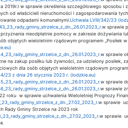
ka 2019r.l w sprawie określenia szczegółowego sposobu i z
h od właścicieli nieruchomości i zagospodarowania tych
rowanie odpadami komunalnymi.
Uchwala LVIII/342/23 (lodz
43_23_rady_gminy_strzelce_z_dn._26.01.2023_r.
w sprawie 
przyznania nieodpłatnie pomocy w zakresie dożywiania lu
sób objętych wieloletnim rządowym programem „Posiłek w
ie.eu)
44_23_rady_gminy_strzelce_z_dn._26.01.2023_r.
w sprawie o
żne na zakup posiłku lub żywności, za udzielony posiłek, 
iowych dla osób objętych wieloletnim rządowym programe
4/23 z dnia 26 stycznia 2023 r. (lodzkie.eu)
45_23_rady_gminy_strzelce_z_dn._26.01.2023_r.
w sprawie d
46_23_rady_gminy_strzelce_z_dn._26.01.2023_r.
w sprawie z
22 roku w sprawie uchwalenia Wieloletniej Prognozy Fina
_23_rady_gminy_strzelce_z_dn._27.02_2023_r.
w sprawie uc
ych Rady Gminy Strzelce na 2023 rok
_23_rady_gminy_strzelce_z_dn._27.02_2023_r.
w sprawie uc
ok