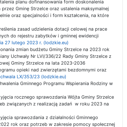
talenia planu dofinansowania form doskonalenia
przez Gminę Strzelce oraz ustalenia maksymalnej
nie oraz specjalności i form kształcenia, na które
eślenia zasad udzielenia dotacji celowej na prace
ych do rejestru zabytków i gminnej ewidencji
a 27 lutego 2023 r. (lodzkie.eu)
onania zmian budżetu Gminy Strzelce na 2023 rok
iany Uchwały Nr LVI/336/22 Rady Gminy Strzelce z
sowej Gminy Strzelce na lata 2023-2036
ogramu opieki nad zwierzętami bezdomnymi oraz
chwala LX/353/23 (lodzkie.eu)
hwalenia Gminnego Programu Wspierania Rodziny w
zyjęcia rocznego sprawozdania Wójta Gminy Strzelce
rzeb związanych z realizacją zadań w roku 2023 na
yjęcia sprawozdania z działalności Gminnego
2022 rok oraz potrzeb w zakresie pomocy społecznej