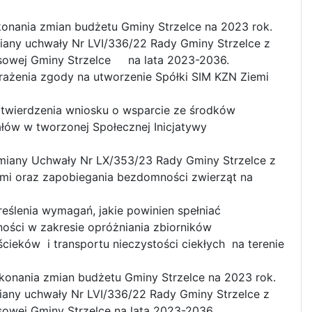
onania zmian budżetu Gminy Strzelce na 2023 rok.
iany uchwały Nr LVI/336/22 Rady Gminy Strzelce z
ansowej Gminy Strzelce na lata 2023-2036.
rażenia zgody na utworzenie Spółki SIM KZN Ziemi
atwierdzenia wniosku o wsparcie ze środków
łów w tworzonej Społecznej Inicjatywy
miany Uchwały Nr LX/353/23 Rady Gminy Strzelce z
mi oraz zapobiegania bezdomności zwierząt na
eślenia wymagań, jakie powinien spełniać
ności w zakresie opróżniania zbiorników
eków i transportu nieczystości ciekłych na terenie
konania zmian budżetu Gminy Strzelce na 2023 rok.
iany uchwały Nr LVI/336/22 Rady Gminy Strzelce z
sowej Gminy Strzelce na lata 2023-2036.