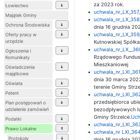
za 2023 rok.
Łowiectwo
uchwala_nr_LX_357_
Majątek Gminy
uchwala_nr_LX_358_
Ochrona Środowiska
dnia 16 grudnia 20
uchwala_nr_LX_359_
Oferty pracy w
urzędzie
Kutnowskiej Spółka
uchwala_nr_LX__360
Ogłoszenia i
Rządowego Funduszu
Komunikaty
Mieszkaniowej
Oświadczenia
uchwała_nr_LXI_361
majątkowe
dnia 30 marca 202
Oświata
terenie Gminy Strz
Petent
uchwala_nr_LXI_362
przedsiębiorca ubi
Plan postępowań o
bezodpływowych lub
udzielenie zamówień
Gminy Strzelce.
Uch
Podatki
uchwala_nr_LXI_363
Prawo Lokalne
uchwala_nr LXI_364
Protokoły
dnia 16 grudnia 20