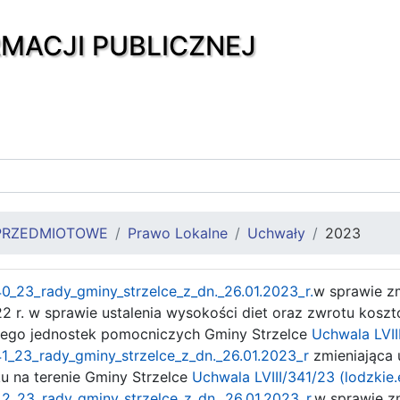
RMACJI PUBLICZNEJ
PRZEDMIOTOWE
Prawo Lokalne
Uchwały
2023
40_23_rady_gminy_strzelce_z_dn._26.01.2023_r.
w sprawie z
22 r. w sprawie ustalenia wysokości diet oraz zwrotu ko
ego jednostek pomocniczych Gminy Strzelce
Uchwala LVII
41_23_rady_gminy_strzelce_z_dn._26.01.2023_r
zmieniająca
ku na terenie Gminy Strzelce
Uchwala LVIII/341/23 (lodzkie.
42_23_rady_gminy_strzelce_z_dn._26.01.2023_r.
w sprawie z