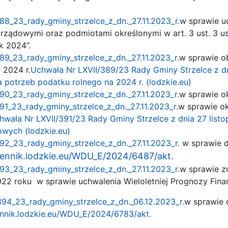
88_23_rady_gminy_strzelce_z_dn._27.11.2023_r.
w sprawie u
rządowymi oraz podmiotami określonymi w art. 3 ust. 3 us
k 2024”.
89_23_rady_gminy_strzelce_z_dn._27.11.2023_r.
w sprawie ob
 2024 r.
Uchwała Nr LXVII/389/23 Rady Gminy Strzelce z dni
a potrzeb podatku rolnego na 2024 r. (lodzkie.eu)
90_23_rady_gminy_strzelce_z_dn._27.11.2023_r.
w sprawie o
91_23_rady_gminy_strzelce_z_dn._27.11.2023_r.
w sprawie o
hwała Nr LXVII/391/23 Rady Gminy Strzelce z dnia 27 list
wych (lodzkie.eu)
92_23_rady_gminy_strzelce_z_dn._27.11.2023_r.
w sprawie d
ziennik.lodzkie.eu/WDU_E/2024/6487/akt.
93_23_rady_gminy_strzelce_z_dn._27.11.2023_r.
w sprawie z
22 roku w sprawie uchwalenia Wieloletniej Prognozy Fin
394_23_rady_gminy_strzelce_z_dn._06.12.2023_r.
w sprawie 
iennik.lodzkie.eu/WDU_E/2024/6783/akt.