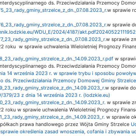
nterdyscyplinarnego ds. Przeciwdziałania Przemocy Domo
5_23_rady_gminy_strzelce_z_dn._07.08.2023_r.
w sprawie ro
6_23_rady_gminy_strzelce_z_dn._07.08.2023_r.
w sprawie d
ennik.lodzkie.eu/WDU_E/2024/4187/akt.pdf
20240522111952
7_23_rady_gminy_strzelce_z_dn._07.08.2023_r.
w sprawie z
22 roku w sprawie uchwalenia Wieloletniej Prognozy Finan
_23_rady_gminy_strzelce_z_dn._14.09.2023_r.pdf
w sprawie
nterdyscyplinarnego ds. Przeciwdziałania Przemocy Domo
nia 14 września 2023 r. w sprawie trybu i sposobu powoł
go ds. Przeciwdziałania Przemocy Domowej Gminy Strzelce 
_23_rady_gminy_strzelce_z_dn._14.09.2023_r.
w sprawie do
/379/23 z dnia 14 września 2023 r. (lodzkie.eu)
_23_rady_gminy_strzelce_z_dn._14.09.2023_r.
w sprawie zm
22 roku w sprawie uchwalenia Wieloletniej Prognozy Finan
_23_rady_gminy_strzelce_z_dn._14.09.2023_r.
w sprawie ok
 spółkach prawa handlowego przez Wójta Gminy Strzelce
Uc
 sprawie określenia zasad wnoszenia, cofania i zbywania 