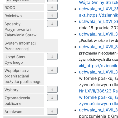
Wójta Gminy Strzelc
RODO
uchwala_nr_LXVI_38
akt_
https://dzienn
Rolnictwo
uchwala_nr_LXVI_38
Sposoby
dnia 16 grudnia 20
Przyjmowania i
uchwala_nr_LXVII_3
Załatwiania Spraw
„Posiłek w szkole i w 
System Informacji
uchwala_nr_LXVII_3
Przestrzennej
przyznania nieodpłatn
Urząd Stanu
żywnościowych dla osó
Cywilnego
https://dzienni
akt_
Współpraca z
uchwala_nr_LXVII_3
organizacjami
w formie posiłku, 
pożytku publicznego
żywnościowych dla
Wybory
Nr LXVII/386/23 Ra
w formie posiłku, 
Zgromadzenia
żywnościowych dla 
publiczne
uchwala_nr_LXVII_3
Archiwum
porozumienia z Gmi