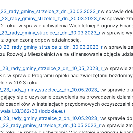
23_rady_gminy_strzelce_z_dn._30.03.2023_r.
w sprawie dok
23_rady_gminy_strzelce_z_dn._30.03.2023_r.
w sprawie zm
22 roku w sprawie uchwalenia Wieloletniej Prognozy Fin
23_rady_gminy_strzelce_z_dn._30.03.2023_r.
w sprawie wy
 z ograniczoną odpowiedzialnością.
_23_rady_gminy_strzelce_z_dn._30.03.2023_r.
w sprawie z
 Rozwoju Mieszkalnictwa na sfinansowanie objęcia udzia
_23_rady_gminy_strzelce_z_dn__10_05_2023_r_
w sprawie z
3 r. w sprawie Programu opieki nad zwierzętami bezdomny
elce w 2023 roku.
_23_rady_gminy_strzelce_z_dn._10.05.2023_r.
w sprawie okr
egający się o uzyskanie zezwolenia na prowadzenie działal
 osadników w instalacjach przydomowych oczyszczalni ści
wala LXI/362/23 (lodzkie.eu)
_23_rady_gminy_strzelce_z_dn._10.05.2023_r.
w sprawie do
_23_rady_gminy_strzelce_z_dn._10.05.2023_r.
w sprawie zm
22 roku w sprawie uchwalenia Wieloletniej Prognozy Finan