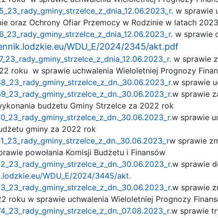
5_23_rady_gminy_strzelce_z_dnia_12.06.2023_r.
w sprawie 
ie oraz Ochrony Ofiar Przemocy w Rodzinie w latach 202
6_23_rady_gminy_strzelce_z_dnia_12.06.2023_r
. w sprawie
iennik.lodzkie.eu/WDU_E/2024/2345/akt.pdf
7_23_rady_gminy_strzelce_z_dnia_12.06.2023_r.
w sprawie z
22 roku w sprawie uchwalenia Wieloletniej Prognozy Fina
68_23_rady_gminy_strzelce_z_dn._30.06.2023_r.
w sprawie u
69_23_rady_gminy_strzelce_z_dn._30.06.2023_r.
w sprawie z
ykonania budżetu Gminy Strzelce za 2022 rok
70_23_rady_gminy_strzelce_z_dn._30.06.2023_r.
w sprawie ud
udżetu gminy za 2022 rok
71_23_rady_gminy_strzelce_z_dn._30.06.2023_r
w sprawie zm
sprawie powołania Komisji Budżetu i Finansów
72_23_rady_gminy_strzelce_z_dn._30.06.2023_r.
w sprawie d
ik.lodzkie.eu/WDU_E/2024/3445/akt.
73_23_rady_gminy_strzelce_z_dn._30.06.2023_r.
w sprawie z
22 roku w sprawie uchwalenia Wieloletniej Prognozy Finan
4_23_rady_gminy_strzelce_z_dn._07.08.2023_r.
w sprawie t