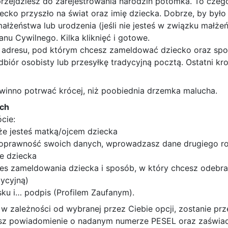
 przejdziesz do zarejestrowania narodzin potomka. To czeg
iecko przyszło na świat oraz imię dziecka. Dobrze, by było
łżeństwa lub urodzenia (jeśli nie jesteś w związku małżeń
nu Cywilnego. Kilka kliknięć i gotowe.
r adresu, pod którym chcesz zameldować dziecko oraz s
biór osobisty lub przesyłkę tradycyjną pocztą. Ostatni k
inno potrwać krócej, niż poobiednia drzemka malucha.
ach
cie:
że jesteś matką/ojcem dziecka
oprawność swoich danych, wprowadzasz dane drugiego r
e dziecka
es zameldowania dziecka i sposób, w który chcesz odebra
dycyjną)
ku i… podpis (Profilem Zaufanym).
 w zależności od wybranej przez Ciebie opcji, zostanie prze
sz powiadomienie o nadanym numerze PESEL oraz zaświad