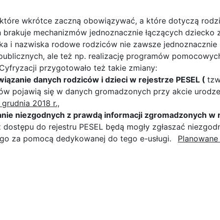
, które wkrótce zaczną obowiązywać, a które dotyczą rodz
ch brakuje mechanizmów jednoznacznie łączących dziecko 
ka i nazwiska rodowe rodziców nie zawsze jednoznacznie i
publicznych, ale też np. realizację programów pomocowych
Cyfryzacji przygotowało też takie zmiany:
iązanie danych rodziców i dzieci w rejestrze PESEL (
tzw
w pojawią się w danych gromadzonych przy akcie urodzen
 grudnia 2018 r.,
nie niezgodnych z prawdą informacji zgromadzonych w r
z dostępu do rejestru PESEL będą mogły zgłaszać niezgo
go za pomocą dedykowanej do tego e-usługi.
Planowane w