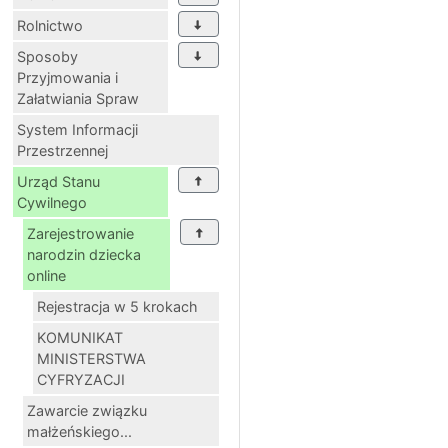
Rolnictwo
Sposoby
Przyjmowania i
Załatwiania Spraw
System Informacji
Przestrzennej
Urząd Stanu
Cywilnego
Zarejestrowanie
narodzin dziecka
online
Rejestracja w 5 krokach
KOMUNIKAT
MINISTERSTWA
CYFRYZACJI
Zawarcie związku
małżeńskiego...