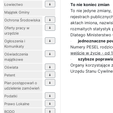
To nie koniec zmian
Łowiectwo
To nie jedyne zmiany
Majątek Gminy
rejestrach publiczny
Ochrona Środowiska
aktach imiona, nazwis
Oferty pracy w
rozmaitych statystyk 
urzędzie
Dlatego Ministerstwo 
jednoznaczne pow
Ogłoszenia i
·
Komunikaty
Numery PESEL rodzicó
wejście w życie - od 1
Oświadczenia
szybsze poprawia
majątkowe
·
Organy korzystające 
Oświata
Urzędu Stanu Cywilne
Petent
Plan postępowań o
udzielenie zamówień
Podatki
Prawo Lokalne
RODO