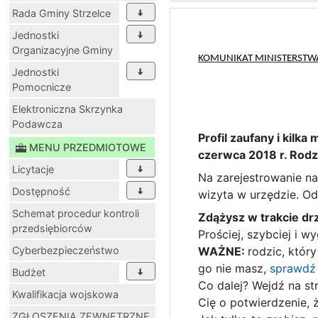
Rada Gminy Strzelce
Jednostki
Organizacyjne Gminy
KOMUNIKAT MINISTERSTWA
Jednostki
Pomocnicze
Elektroniczna Skrzynka
Podawcza
Profil zaufany i kilk
MENU PRZEDMIOTOWE
czerwca 2018 r.
Rodzi
Licytacje
Na zarejestrowanie na
Dostępność
wizyta w urzędzie. O
Schemat procedur kontroli
Zdążysz w trakcie dr
przedsiębiorców
Prościej, szybciej i w
Cyberbezpieczeństwo
WAŻNE:
rodzic, któr
go nie masz,
sprawdź 
Budżet
Co dalej? Wejdź na s
Kwalifikacja wojskowa
Cię o potwierdzenie, 
ZGŁOSZENIA ZEWNĘTRZNE