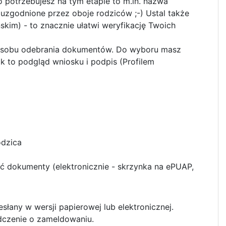
o potrzebujesz na tym etapie to m.in. nazwa
 uzgodnione przez oboje rodziców ;-) Ustal także
skim) - to znacznie ułatwi weryfikację Twoich
posobu odebrania dokumentów. Do wyboru masz
rok to podgląd wniosku
i podpis (Profilem
odzica
ć dokumenty (elektronicznie - skrzynka na ePUAP,
słany w wersji papierowej lub elektronicznej.
czenie o zameldowaniu.