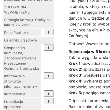
Jak tylko to zrobisz,
szpitala, w którym dz
ZGŁOSZENIA
numer Twojego aktu ma
WEWNĘTRZNE
danych w Urzędzie Sta
Strategia Rozwoju Gminy na
Kolejny krok to wybó
lata 2025-2035
skrzynkę na ePUAP, od
Dane Publiczne
Zaufanym).
Dzienniki Urzędowe
Gotowe! Wszystko pow
Gospodarka
Rejestracja w 5 krok
Komunalna,
Tak to wygląda w skró
Zagospodarowanie
Krok 1:
oświadczasz, 
Przestrzenne i
Ochrona Środowiska
Krok 2:
sprawdzasz p
Krok 3:
wpisujesz dan
Informacje o
Krok 4:
wybierasz adr
strukturze
informacyjnej gminy
osobiście, pocztą tra
Krok 5:
podgląd wnios
Kompetencje
Odpis aktu urodzenia,
Konsultacje
Razem z nim otrzyma
społeczne