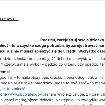
 CYFRYZACJI
Rodzicu, zarejestruj swoje dziecko 
a minut - to wszystko czego potrzeba, by zarejestrować na
cu, już nie musisz spieszyć się do urzędu. Wszystko czego
rodzin dziecka rodzice mają 21 dni od dnia wystawienia kar
d 1 czerwca mają wybór – pędzić do urzędu czy spędzić te
zemki
ygodniej – to najkrótszy opis uruchomionej usługi. Jak z ni
y będzie rejestrował narodziny (może to być zarówno mama, j
jak to zmienić
.
tronę
www.obywatel.gov.pl
i tam wybierz usługę, z której 
że jesteś matką/ojcem dziecka. Następnie – o zweryfikowa