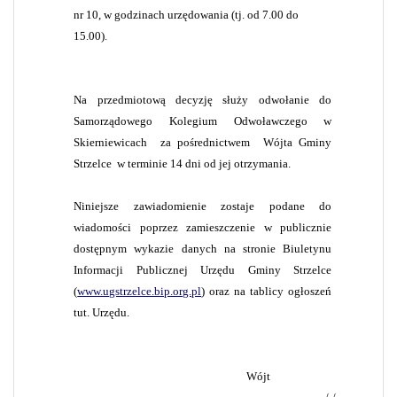
nr 10, w godzinach urzędowania (tj. od 7.00 do
15.00).
Na przedmiotową decyzję
służy odwołanie do
Samorządowego Kolegium Odwoławczego w
Skierniewicach
za pośrednictwem
Wójta Gminy
Strzelce
w terminie 14 dni od jej otrzymania.
Niniejsze zawiadomienie zostaje podane do
wiadomości poprzez zamieszczenie w publicznie
dostępnym wykazie danych na stronie Biuletynu
Informacji Publicznej Urzędu Gminy Strzelce
(
www.ugstrzelce.bip.org.pl
) oraz na tablicy ogłoszeń
tut. Urzędu.
Wójt