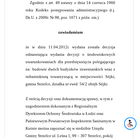
Zgodnie z art. 49 ustawy z dnia 14 czerwca 1960
roku Kodeks postępowania administracyjnego (t.j.
Dz.U. z 2000r. Nr 98, poz. 1071 z późn. zm.)
zawiadamiam
że w dniu 11.04.2012r. wydana została decyzja
odmawiająca
wydania decyzji o środowiskowych
uwarunkowaniach dla przedsięwzięcia
polegającego
na:
budowie dwóch budynków inwentarskich wraz z
infrastrukturą towarzyszącą w miejscowości Sójki,
gmina Strzelce, działka nr ewid. 54/2 obręb Sójki.
Z treścią decyzji oraz dokumentacją spra
wy, w tym z
uzgodnieniem dokonanym z Regionalnym
Dyrektorem Ochrony Środowiska w Łodzi oraz
Państwowym Powiatowym Inspektorem Sanitarnym w
Kutnie można zapoznać się w siedzibie Urzędu
Gminy Strzelce ul. Leśna 1, 99 – 307 Strzelce
,
pokój