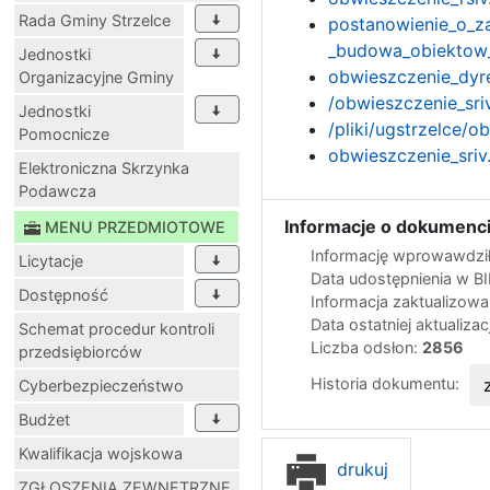
Rada Gminy Strzelce
postanowienie_o_z
_budowa_obiektow_
Jednostki
obwieszczenie_dyr
Organizacyjne Gminy
/obwieszczenie_sri
Jednostki
/pliki/ugstrzelce/
Pomocnicze
obwieszczenie_sriv
Elektroniczna Skrzynka
Podawcza
Informacje o dokumenci
MENU PRZEDMIOTOWE
Informację wprowawdził
Licytacje
Data udostępnienia w B
Dostępność
Informacja zaktualizow
Data ostatniej aktualizac
Schemat procedur kontroli
Liczba odsłon:
2856
przedsiębiorców
Historia dokumentu:
Cyberbezpieczeństwo
Budżet
Kwalifikacja wojskowa
drukuj
ZGŁOSZENIA ZEWNĘTRZNE