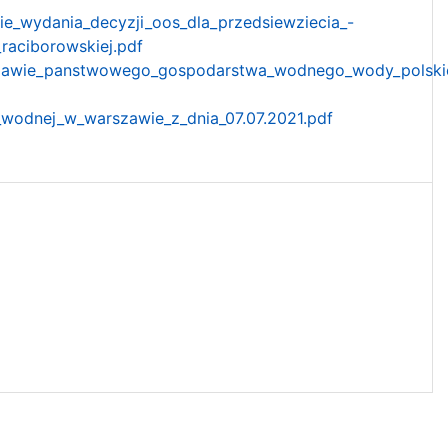
e_wydania_decyzji_oos_dla_przedsiewziecia_-
aciborowskiej.pdf
zawie_panstwowego_gospodarstwa_wodnego_wody_polskie_
_wodnej_w_warszawie_z_dnia_07.07.2021.pdf