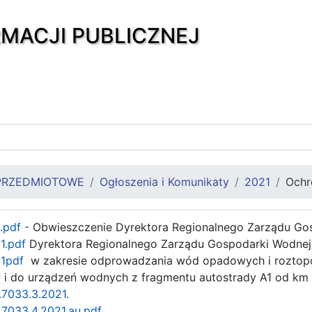
RMACJI PUBLICZNEJ
PRZEDMIOTOWE
Ogłoszenia i Komunikaty
2021
Ochr
.pdf -
Obwieszczenie Dyrektora Regionalnego Zarządu Gosp
1.pdf
Dyrektora Regionalnego Zarządu Gospodarki Wodnej 
1pdf
w zakresie odprowadzania wód opadowych i roztopow
w i do urządzeń wodnych z fragmentu autostrady A1 od k
.7033.3.2021.
.7033.4.2021.au.pdf