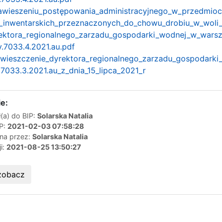
awieszeniu_postępowania_administracyjnego_w_przedmioci
inwentarskich_przeznaczonych_do_chowu_drobiu_w_woli_r
ektora_regionalnego_zarzadu_gospodarki_wodnej_w_wars
v.7033.4.2021.au.pdf
obwieszczenie_dyrektora_regionalnego_zarzadu_gospodarki
.7033.3.2021.au_z_dnia_15_lipca_2021_r
e:
(a) do BIP:
Solarska Natalia
IP:
2021-02-03 07:58:28
ana przez:
Solarska Natalia
ji:
2021-08-25 13:50:27
zobacz