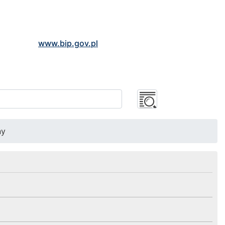
www.bip.gov.pl
ny