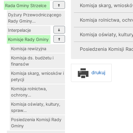
Komisja skarg, wniosków
Rada Gminy Strzelce
Dyżury Przewodniczącego
Komisja rolnictwa, och
Rady Gminy...
Interpelacje
Komisja oświaty, kultur
Komisje Rady Gminy
Komisja rewizyjna
Posiedzenia Komisji R
Komisja ds. budżetu i
finansów
drukuj
Komisja skarg, wniosków i
petycji
Komisja rolnictwa,
ochrony...
Komisja oświaty, kultury,
spraw...
Posiedzenia Komisji Rady
Gminy