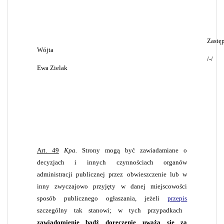
Zastę
Wójta
/-/
Ewa Zielak
Art. 49
Kpa.
Strony mogą być zawiadamiane o
decyzjach i innych czynnościach organów
administracji publicznej przez obwieszczenie lub w
inny zwyczajowo przyjęty w danej miejscowości
sposób publicznego ogłaszania, jeżeli
przepis
szczególny tak stanowi; w tych przypadkach
zawiadomienie bądź doręczenie uważa się za