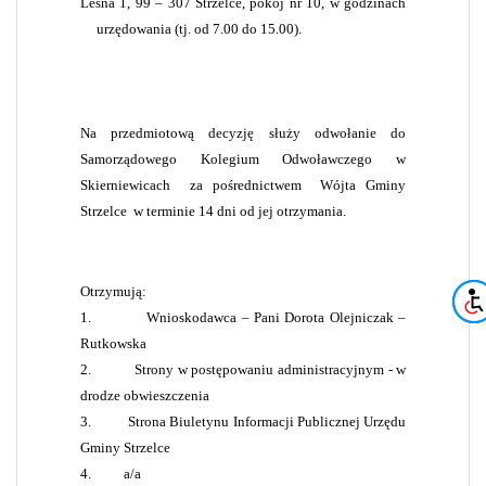
Leśna 1, 99 – 307 Strzelce
,
pokój nr 10, w godzinach
urzędowania (tj. od 7.00 do 15.00).
Na przedmiotową decyzję
służy odwołanie do
Samorządowego Kolegium Odwoławczego w
Skierniewicach
za pośrednictwem
Wójta Gminy
Strzelce
w terminie 14 dni od jej otrzymania.
Otrzymują:
1.
Wnioskodawca – Pani Dorota Olejniczak –
Rutkowska
2.
Strony w postępowaniu administracyjnym - w
drodze obwieszczenia
3.
Strona Biuletynu Informacji Publicznej Urzędu
Gminy Strzelce
4.
a/a