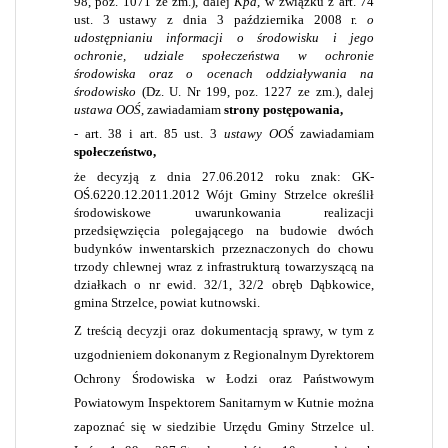
98, poz. 1071 ze zm.), dalej
Kpa
, w związku z art. 74
ust. 3 ustawy z dnia 3 października 2008 r.
o
udostępnianiu informacji o środowisku i jego
ochronie, udziale społeczeństwa w ochronie
środowiska oraz o ocenach oddziaływania na
środowisko
(Dz. U. Nr 199, poz. 1227 ze zm.), dalej
ustawa OOŚ
, zawiadamiam
strony postępowania,
- art. 38 i art. 85 ust. 3
ustawy OOŚ
zawiadamiam
społeczeństwo,
że decyzją z dnia 27.06.2012 roku znak:
GK-
OŚ.6220.12.2011.2012
Wójt Gminy Strzelce
określił
środowiskowe uwarunkowania realizacji
przedsięwzięcia polegającego na budowie dwóch
budynków inwentarskich przeznaczonych do chowu
trzody chlewnej wraz z infrastrukturą towarzyszącą na
działkach o nr ewid. 32/1, 32/2 obręb Dąbkowice,
gmina Strzelce, powiat kutnowski.
Z treścią decyzji oraz dokumentacją spra
wy, w tym z
uzgodnieniem dokonanym z Regionalnym Dyrektorem
Ochrony Środowiska w Łodzi oraz Państwowym
Powiatowym Inspektorem Sanitarnym w Kutnie można
zapoznać się w siedzibie Urzędu Gminy Strzelce ul.