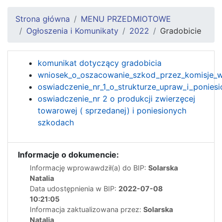
Strona główna
MENU PRZEDMIOTOWE
Ogłoszenia i Komunikaty
2022
Gradobicie
komunikat dotyczący gradobicia
wniosek_o_oszacowanie_szkod_przez_komisje_w
oswiadczenie_nr_1_o_strukturze_upraw_i_ponies
oswiadczenie_nr 2 o produkcji zwierzęcej
towarowej ( sprzedanej) i poniesionych
szkodach
Informacje o dokumencie:
Informację wprowawdził(a) do BIP:
Solarska
Natalia
Data udostępnienia w BIP:
2022-07-08
10:21:05
Informacja zaktualizowana przez:
Solarska
Natalia